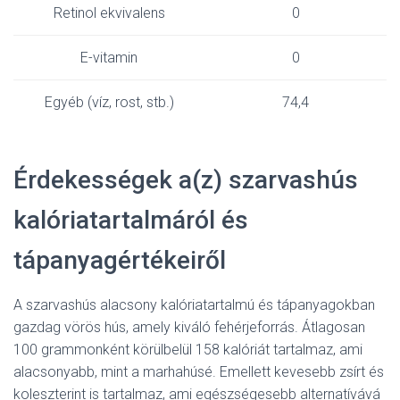
Retinol ekvivalens
0
E-vitamin
0
Egyéb (víz, rost, stb.)
74,4
Érdekességek a(z) szarvashús
kalóriatartalmáról és
tápanyagértékeiről
A szarvashús alacsony kalóriatartalmú és tápanyagokban
gazdag vörös hús, amely kiváló fehérjeforrás. Átlagosan
100 grammonként körülbelül 158 kalóriát tartalmaz, ami
alacsonyabb, mint a marhahúsé. Emellett kevesebb zsírt és
koleszterint is tartalmaz, ami egészségesebb alternatívává