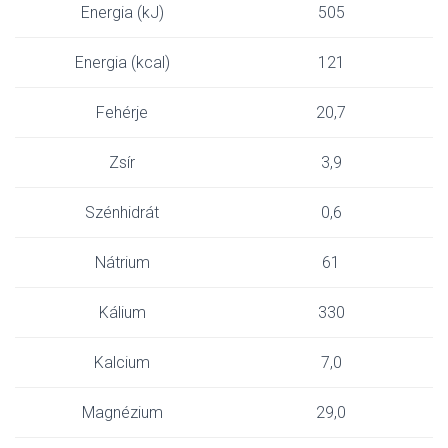
Energia (kJ)
505
Energia (kcal)
121
Fehérje
20,7
Zsír
3,9
Szénhidrát
0,6
Nátrium
61
Kálium
330
Kalcium
7,0
Magnézium
29,0