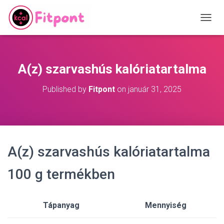
T
O
G
G
L
A(z) szarvashús kalóriatartalma
E
N
Published by
Fitpont
on
január 31, 2025
A
V
I
G
A
T
A(z) szarvashús kalóriatartalma
I
O
N
100 g termékben
Tápanyag
Mennyiség