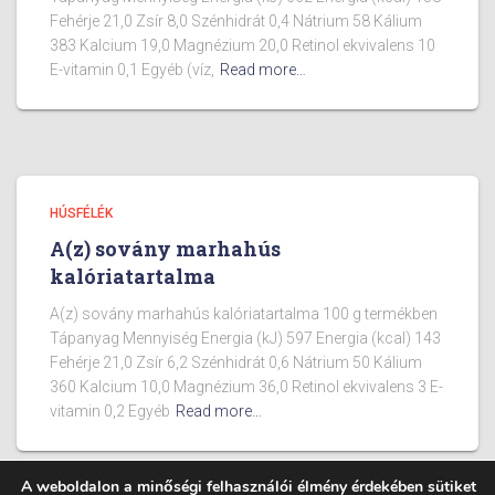
Fehérje 21,0 Zsír 8,0 Szénhidrát 0,4 Nátrium 58 Kálium
383 Kalcium 19,0 Magnézium 20,0 Retinol ekvivalens 10
E-vitamin 0,1 Egyéb (víz,
Read more…
HÚSFÉLÉK
A(z) sovány marhahús
kalóriatartalma
A(z) sovány marhahús kalóriatartalma 100 g termékben
Tápanyag Mennyiség Energia (kJ) 597 Energia (kcal) 143
Fehérje 21,0 Zsír 6,2 Szénhidrát 0,6 Nátrium 50 Kálium
360 Kalcium 10,0 Magnézium 36,0 Retinol ekvivalens 3 E-
vitamin 0,2 Egyéb
Read more…
A weboldalon a minőségi felhasználói élmény érdekében sütiket