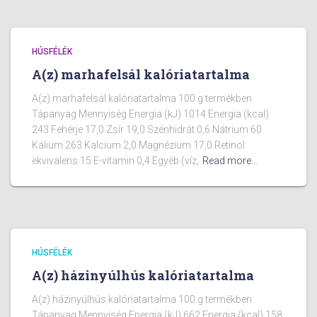
HÚSFÉLÉK
A(z) marhafelsál kalóriatartalma
A(z) marhafelsál kalóriatartalma 100 g termékben
Tápanyag Mennyiség Energia (kJ) 1014 Energia (kcal)
243 Fehérje 17,0 Zsír 19,0 Szénhidrát 0,6 Nátrium 60
Kálium 263 Kalcium 2,0 Magnézium 17,0 Retinol
ekvivalens 15 E-vitamin 0,4 Egyéb (víz,
Read more…
HÚSFÉLÉK
A(z) házinyúlhús kalóriatartalma
A(z) házinyúlhús kalóriatartalma 100 g termékben
Tápanyag Mennyiség Energia (kJ) 662 Energia (kcal) 158