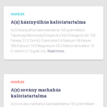
HÚSFÉLÉK
A(z) házinyúlhús kalóriatartalma
A(z) házinyúlhús kalóriatartalma 100 g termékben
Tápanyag Mennyiség Energia (kJ) 662 Energia (kcal) 158
Fehérje 21,0 Zsír 8,0 Szénhidrát 0,4 Nátrium 58 Kálium
383 Kalcium 19,0 Magnézium 20,0 Retinol ekvivalens 10
E-vitamin 0,1 Egyéb (víz,
Read more…
HÚSFÉLÉK
A(z) sovány marhahús
kalóriatartalma
A(z) sovány marhahús kalóriatartalma 100 g termékben