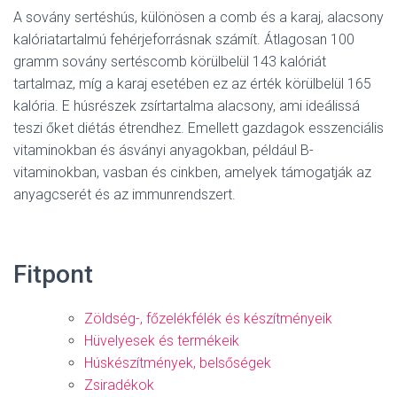
A sovány sertéshús, különösen a comb és a karaj, alacsony
kalóriatartalmú fehérjeforrásnak számít. Átlagosan 100
gramm sovány sertéscomb körülbelül 143 kalóriát
tartalmaz, míg a karaj esetében ez az érték körülbelül 165
kalória. E húsrészek zsírtartalma alacsony, ami ideálissá
teszi őket diétás étrendhez. Emellett gazdagok esszenciális
vitaminokban és ásványi anyagokban, például B-
vitaminokban, vasban és cinkben, amelyek támogatják az
anyagcserét és az immunrendszert.
Fitpont
Zöldség-, főzelékfélék és készítményeik
Hüvelyesek és termékeik
Húskészítmények, belsőségek
Zsiradékok