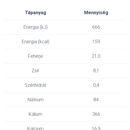
Tápanyag
Mennyiség
Energia (kJ)
666
Energia (kcal)
159
Fehérje
21,0
Zsír
8,1
Szénhidrát
0,4
Nátrium
84
Kálium
366
Kalcium
16,9