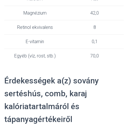
Magnézium
42,0
Retinol ekvivalens
8
E-vitamin
0,1
Egyéb (víz, rost, stb.)
70,0
Érdekességek a(z) sovány
sertéshús, comb, karaj
kalóriatartalmáról és
tápanyagértékeiről