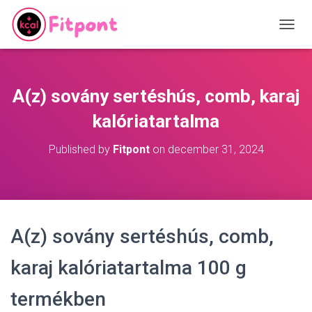
T
O
G
G
L
A(z) sovány sertéshús, comb, karaj
E
N
kalóriatartalma
A
V
Published by
Fitpont
on
december 31, 2024
I
G
A
T
I
O
A(z) sovány sertéshús, comb,
N
karaj kalóriatartalma 100 g
termékben