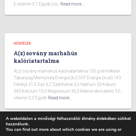
E-vitamin 0,1 Egyéb (víz,
Read more…
HÚSFÉLÉK
A(z) sovány marhahús
kalóriatartalma
A(z) sovány marhahús kalóriatartalma 100 g termékben
Tápanyag Mennyiség Energia (kJ) 597 Energia (kcal) 143
Fehérje 21,0 Zsír 6,2 Szénhidrát 0,6 Nátrium 50 Kálium
360 Kalcium 10,0 Magnézium 36,0 Retinol ekvivalens 3 E-
vitamin 0,2 Egyéb
Read more…
A weboldalon a minőségi felhasználói élmény érdekében sütiket
használunk.
You can find out more about which cookies we are using or
BLOG
ÉTELEK KALÓRIA TARTALMA