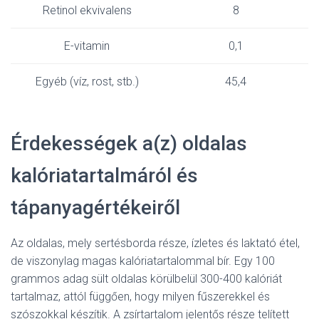
Retinol ekvivalens
8
E-vitamin
0,1
Egyéb (víz, rost, stb.)
45,4
Érdekességek a(z) oldalas
kalóriatartalmáról és
tápanyagértékeiről
Az oldalas, mely sertésborda része, ízletes és laktató étel,
de viszonylag magas kalóriatartalommal bír. Egy 100
grammos adag sült oldalas körülbelül 300-400 kalóriát
tartalmaz, attól függően, hogy milyen fűszerekkel és
szószokkal készítik. A zsírtartalom jelentős része telített