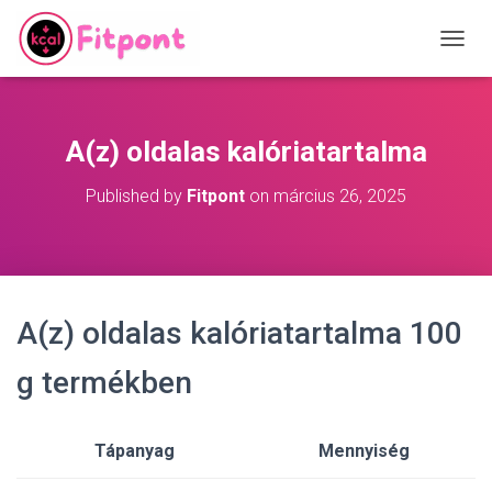
T
O
G
G
L
A(z) oldalas kalóriatartalma
E
N
Published by
Fitpont
on
március 26, 2025
A
V
I
G
A
T
A(z) oldalas kalóriatartalma 100
I
O
N
g termékben
Tápanyag
Mennyiség