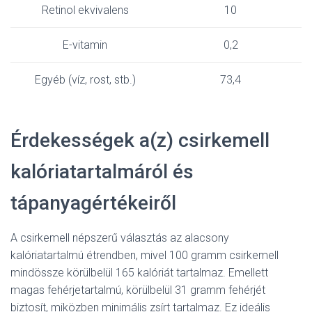
Retinol ekvivalens
10
E-vitamin
0,2
Egyéb (víz, rost, stb.)
73,4
Érdekességek a(z) csirkemell
kalóriatartalmáról és
tápanyagértékeiről
A csirkemell népszerű választás az alacsony
kalóriatartalmú étrendben, mivel 100 gramm csirkemell
mindössze körülbelül 165 kalóriát tartalmaz. Emellett
magas fehérjetartalmú, körülbelül 31 gramm fehérjét
biztosít, miközben minimális zsírt tartalmaz. Ez ideális