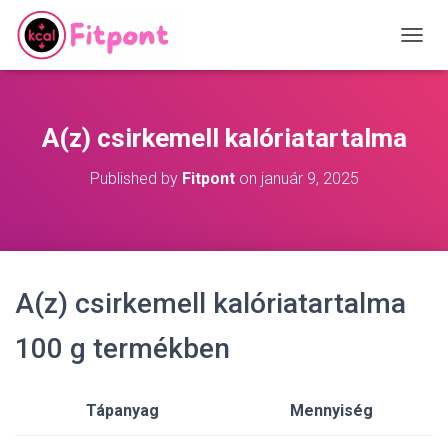
T
O
G
G
L
A(z) csirkemell kalóriatartalma
E
N
Published by
Fitpont
on
január 9, 2025
A
V
I
G
A
T
A(z) csirkemell kalóriatartalma
I
O
N
100 g termékben
Tápanyag
Mennyiség