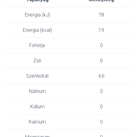
Energia (kJ)
78
Energia (kcal)
19
Fehérje
0
Zsír
0
Szénhidrát
4,6
Nátrium
0
Kálium
0
Kalcium
0