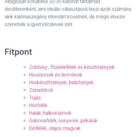
Átlagosan körülbelül 20-30 kalóriát tartalmaz
deciliterenként, ami ideális választássá teszi azok számára,
akik kalóriaszegény étrendet követnek, de mégis élvezni
szeretnék a gyümölcslevek ízét.
Fitpont
Zöldség-, főzelékfélék és készítményeik
Hüvelyesek és termékeik
Húskészítmények, belsőségek
Zsiradékok
Tojás
Húsfélék
Halak, halkonzervek
Gabonafélék, kenyerek, pékáruk
Diófélék, olajos magvak