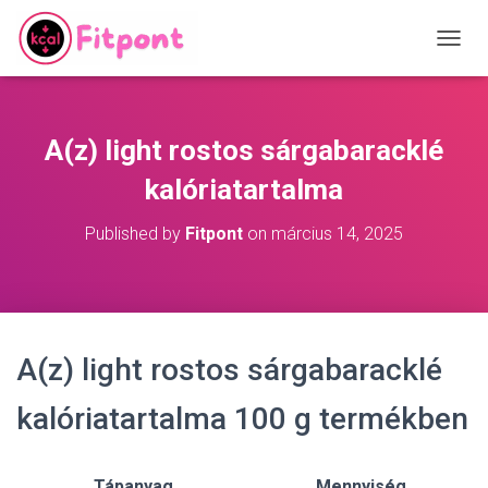
T
O
G
G
L
A(z) light rostos sárgabaracklé
E
N
kalóriatartalma
A
V
Published by
Fitpont
on
március 14, 2025
I
G
A
T
I
O
A(z) light rostos sárgabaracklé
N
kalóriatartalma 100 g termékben
Tápanyag
Mennyiség