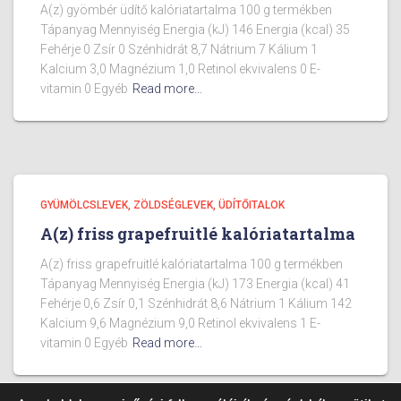
A(z) gyömbér üdítő kalóriatartalma 100 g termékben
Tápanyag Mennyiség Energia (kJ) 146 Energia (kcal) 35
Fehérje 0 Zsír 0 Szénhidrát 8,7 Nátrium 7 Kálium 1
Kalcium 3,0 Magnézium 1,0 Retinol ekvivalens 0 E-
vitamin 0 Egyéb
Read more…
GYÜMÖLCSLEVEK, ZÖLDSÉGLEVEK, ÜDÍTŐITALOK
A(z) friss grapefruitlé kalóriatartalma
A(z) friss grapefruitlé kalóriatartalma 100 g termékben
Tápanyag Mennyiség Energia (kJ) 173 Energia (kcal) 41
Fehérje 0,6 Zsír 0,1 Szénhidrát 8,6 Nátrium 1 Kálium 142
Kalcium 9,6 Magnézium 9,0 Retinol ekvivalens 1 E-
vitamin 0 Egyéb
Read more…