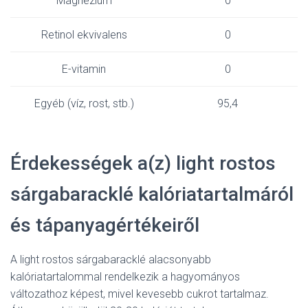
Magnézium
0
Retinol ekvivalens
0
E-vitamin
0
Egyéb (víz, rost, stb.)
95,4
Érdekességek a(z) light rostos
sárgabaracklé kalóriatartalmáról
és tápanyagértékeiről
A light rostos sárgabaracklé alacsonyabb
kalóriatartalommal rendelkezik a hagyományos
változathoz képest, mivel kevesebb cukrot tartalmaz.