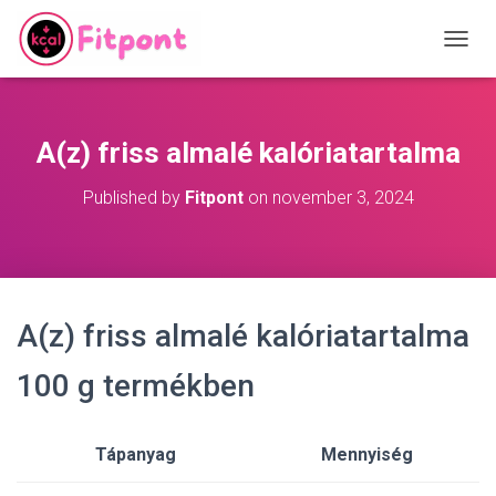
T
O
G
G
L
A(z) friss almalé kalóriatartalma
E
N
Published by
Fitpont
on
november 3, 2024
A
V
I
G
A
T
A(z) friss almalé kalóriatartalma
I
O
N
100 g termékben
Tápanyag
Mennyiség