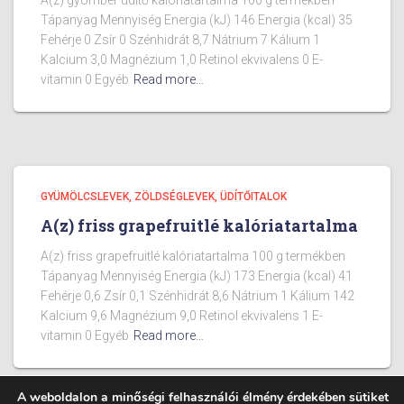
A(z) gyömbér üdítő kalóriatartalma 100 g termékben
Tápanyag Mennyiség Energia (kJ) 146 Energia (kcal) 35
Fehérje 0 Zsír 0 Szénhidrát 8,7 Nátrium 7 Kálium 1
Kalcium 3,0 Magnézium 1,0 Retinol ekvivalens 0 E-
vitamin 0 Egyéb
Read more…
GYÜMÖLCSLEVEK, ZÖLDSÉGLEVEK, ÜDÍTŐITALOK
A(z) friss grapefruitlé kalóriatartalma
A(z) friss grapefruitlé kalóriatartalma 100 g termékben
Tápanyag Mennyiség Energia (kJ) 173 Energia (kcal) 41
Fehérje 0,6 Zsír 0,1 Szénhidrát 8,6 Nátrium 1 Kálium 142
Kalcium 9,6 Magnézium 9,0 Retinol ekvivalens 1 E-
vitamin 0 Egyéb
Read more…
A weboldalon a minőségi felhasználói élmény érdekében sütiket