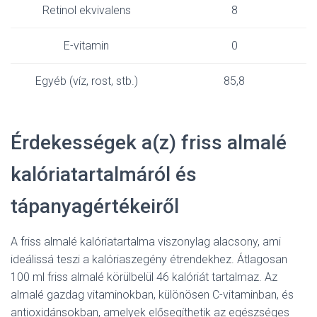
Retinol ekvivalens
8
E-vitamin
0
Egyéb (víz, rost, stb.)
85,8
Érdekességek a(z) friss almalé
kalóriatartalmáról és
tápanyagértékeiről
A friss almalé kalóriatartalma viszonylag alacsony, ami
ideálissá teszi a kalóriaszegény étrendekhez. Átlagosan
100 ml friss almalé körülbelül 46 kalóriát tartalmaz. Az
almalé gazdag vitaminokban, különösen C-vitaminban, és
antioxidánsokban, amelyek elősegíthetik az egészséges