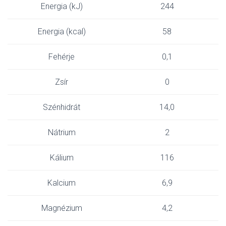
Energia (kJ)
244
Energia (kcal)
58
Fehérje
0,1
Zsír
0
Szénhidrát
14,0
Nátrium
2
Kálium
116
Kalcium
6,9
Magnézium
4,2