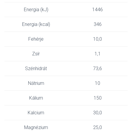
Energia (kJ)
1446
Energia (kcal)
346
Fehérje
10,0
Zsír
1,1
Szénhidrát
73,6
Nátrium
10
Kálium
150
Kalcium
30,0
Magnézium
25,0