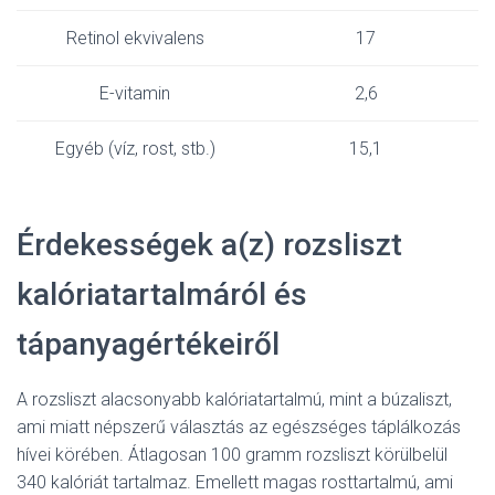
Retinol ekvivalens
17
E-vitamin
2,6
Egyéb (víz, rost, stb.)
15,1
Érdekességek a(z) rozsliszt
kalóriatartalmáról és
tápanyagértékeiről
A rozsliszt alacsonyabb kalóriatartalmú, mint a búzaliszt,
ami miatt népszerű választás az egészséges táplálkozás
hívei körében. Átlagosan 100 gramm rozsliszt körülbelül
340 kalóriát tartalmaz. Emellett magas rosttartalmú, ami