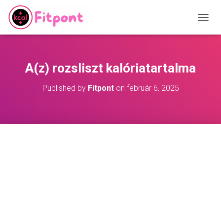
T
O
G
G
L
A(z) rozsliszt kalóriatartalma
E
N
Published by
Fitpont
on
február 6, 2025
A
V
I
G
A
T
I
O
N