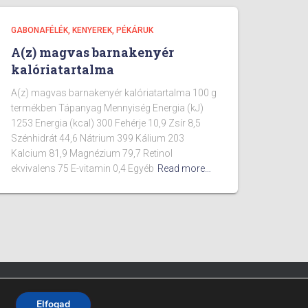
GABONAFÉLÉK, KENYEREK, PÉKÁRUK
A(z) magvas barnakenyér
kalóriatartalma
A(z) magvas barnakenyér kalóriatartalma 100 g
termékben Tápanyag Mennyiség Energia (kJ)
1253 Energia (kcal) 300 Fehérje 10,9 Zsír 8,5
Szénhidrát 44,6 Nátrium 399 Kálium 203
Kalcium 81,9 Magnézium 79,7 Retinol
ekvivalens 75 E-vitamin 0,4 Egyéb
Read more…
Fitpont - 2025 - Minden jog fenntartva.
Elfogad