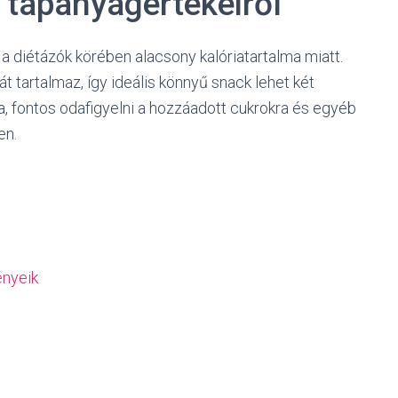
s tápanyagértékeiről
a diétázók körében alacsony kalóriatartalma miatt.
t tartalmaz, így ideális könnyű snack lehet két
ma, fontos odafigyelni a hozzáadott cukrokra és egyéb
en.
ényeik