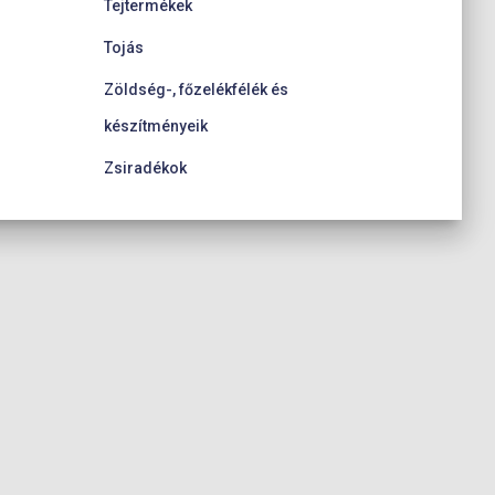
Tejtermékek
Tojás
Zöldség-, főzelékfélék és
készítményeik
Zsiradékok