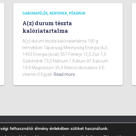
GABONAFÉLÉK, KENYEREK, PÉKÁRUK
A(z) durum tészta
kalóriatartalma
A(z) durum tészta kalóriatartalma 100 g
termékben Tápanyag Mennyiség Energia (kJ)
1493 Energia (kcal) 357 Fehérje 12,5 Zsír 1,5
Szénhidrát 73,0 Nátrium 1 Kálium 81 Kalcium
19,9 Magnézium 35,9 Retinol ekvivalens 0 E-
vitamin 0 Egyéb
Read more…
égi felhasználói élmény érdekében sütiket használunk.