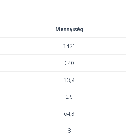
Mennyiség
1421
340
13,9
2,6
64,8
8