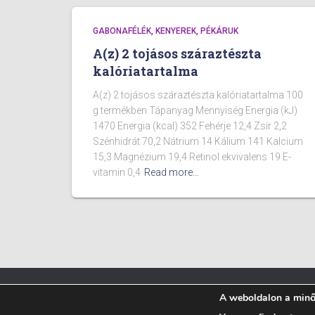
GABONAFÉLÉK, KENYEREK, PÉKÁRUK
A(z) 2 tojásos száraztészta
kalóriatartalma
A(z) 2 tojásos száraztészta kalóriatartalma 100
g termékben Tápanyag Mennyiség Energia (kJ)
1470 Energia (kcal) 352 Fehérje 12,4 Zsír 2,2
Szénhidrát 70,2 Nátrium 14 Kálium 141 Kalcium
15,3 Magnézium 19,4 Retinol ekvivalens 19 E-
vitamin 0,4
Read more…
A weboldalon a minős
BLOG
ÉTELEK KALÓRIA TARTALMA