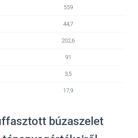
559
44,7
202,6
91
3,5
17,9
ffasztott búzaszelet