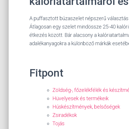
kalóriatartalmáról é
A puffasztott búzaszelet népszerű választás 
Átlagosan egy szelet mindössze 25-40 kalóriá
étkezés között. Bár alacsony a kalóriatartal
adalékanyagokra a különböző márkák esetéb
Fitpont
Zöldség-, főzelékfélék és készítm
Hüvelyesek és termékeik
Húskészítmények, belsőségek
Zsiradékok
Tojás