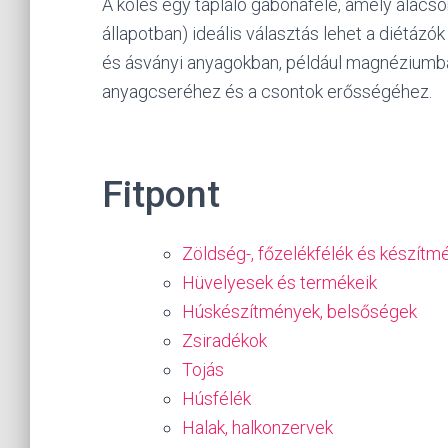
A köles egy tápláló gabonaféle, amely alacson
állapotban) ideális választás lehet a diétáz
és ásványi anyagokban, például magnéziumba
anyagcseréhez és a csontok erősségéhez.
Fitpont
Zöldség-, főzelékfélék és készítm
Hüvelyesek és termékeik
Húskészítmények, belsőségek
Zsiradékok
Tojás
Húsfélék
Halak, halkonzervek