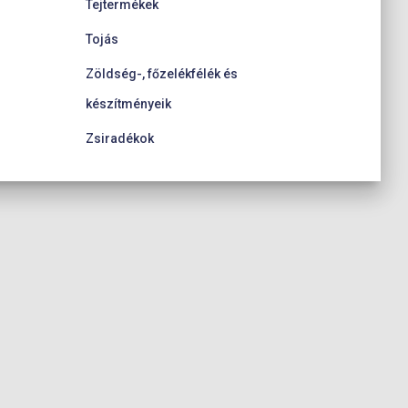
Tejtermékek
Tojás
Zöldség-, főzelékfélék és
készítményeik
Zsiradékok