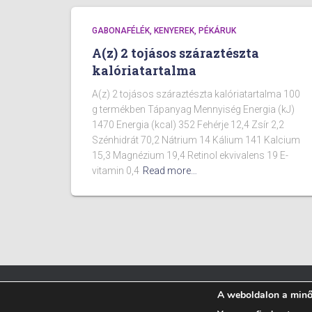
GABONAFÉLÉK, KENYEREK, PÉKÁRUK
A(z) 2 tojásos száraztészta
kalóriatartalma
A(z) 2 tojásos száraztészta kalóriatartalma 100
g termékben Tápanyag Mennyiség Energia (kJ)
1470 Energia (kcal) 352 Fehérje 12,4 Zsír 2,2
Szénhidrát 70,2 Nátrium 14 Kálium 141 Kalcium
15,3 Magnézium 19,4 Retinol ekvivalens 19 E-
vitamin 0,4
Read more…
A weboldalon a minős
BLOG
ÉTELEK KALÓRIA TARTALMA