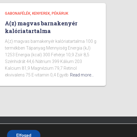
GABONAFÉLÉK, KENYEREK, PÉKÁRUK
A(z) magvas barnakenyér
kalóriatartalma
A(z) magvas barnakenyér kalóriatartalma 100 g
termékben Tápanyag Mennyiség Energia (kJ)
1253 Energia (kcal) 300 Fehérje 10,9 Zsír 8,5
Szénhidrát 44,6 Nátrium 399 Kálium 203
Kalcium 81,9 Magnézium 79,7 Retinol
ekvivalens 75 E-vitamin 0,4 Egyéb
Read more…
Fitpont - 2025 - Minden jog fenntartva.
Elfogad