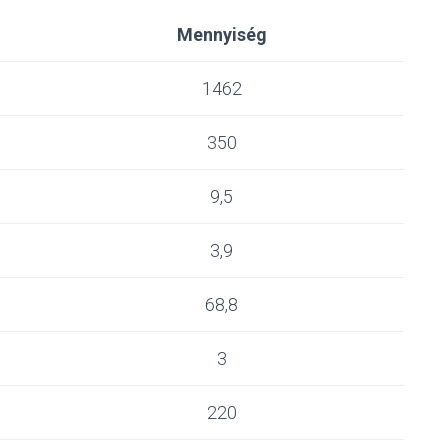
Mennyiség
1462
350
9,5
3,9
68,8
3
220