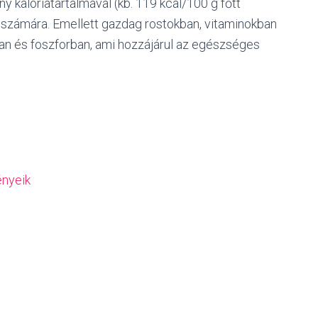
y kalóriatartalmával (kb. 119 kcal/100 g főtt
ók számára. Emellett gazdag rostokban, vitaminokban
n és foszforban, ami hozzájárul az egészséges
ényeik