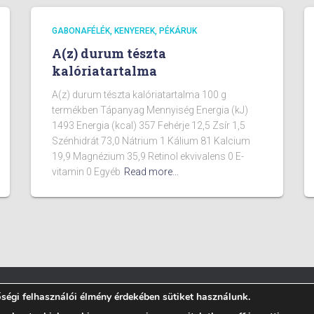
GABONAFÉLÉK, KENYEREK, PÉKÁRUK
A(z) durum tészta
kalóriatartalma
A(z) durum tészta kalóriatartalma 100 g
termékben Tápanyag Mennyiség Energia (kJ)
1493 Energia (kcal) 357 Fehérje 12,5 Zsír 1,5
Szénhidrát 73,0 Nátrium 1 Kálium 81 Kalcium
19,9 Magnézium 35,9 Retinol ekvivalens 0 E-
vitamin 0 Egyéb
Read more…
égi felhasználói élmény érdekében sütiket használunk.