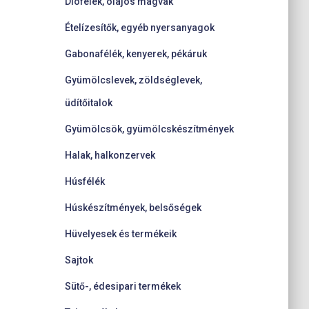
Diófélék, olajos magvak
Ételízesítők, egyéb nyersanyagok
Gabonafélék, kenyerek, pékáruk
Gyümölcslevek, zöldséglevek,
üdítőitalok
Gyümölcsök, gyümölcskészítmények
Halak, halkonzervek
Húsfélék
Húskészítmények, belsőségek
Hüvelyesek és termékeik
Sajtok
Sütő-, édesipari termékek