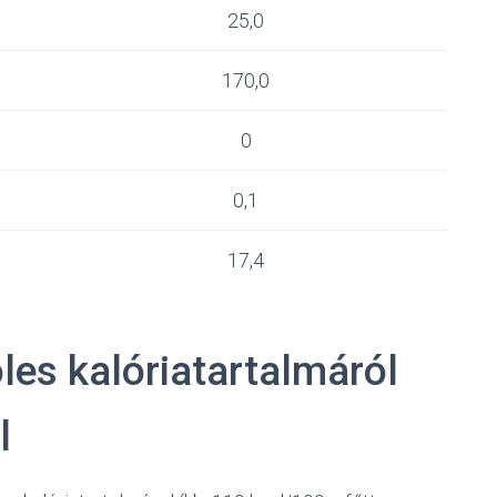
25,0
170,0
0
0,1
17,4
les kalóriatartalmáról
l