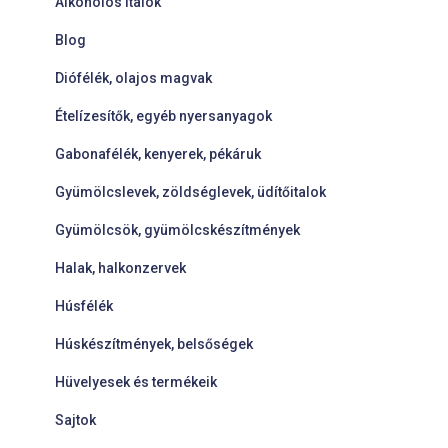
Alkoholos italok
Blog
Diófélék, olajos magvak
Ételízesítők, egyéb nyersanyagok
Gabonafélék, kenyerek, pékáruk
Gyümölcslevek, zöldséglevek, üdítőitalok
Gyümölcsök, gyümölcskészítmények
Halak, halkonzervek
Húsfélék
Húskészítmények, belsőségek
Hüvelyesek és termékeik
Sajtok