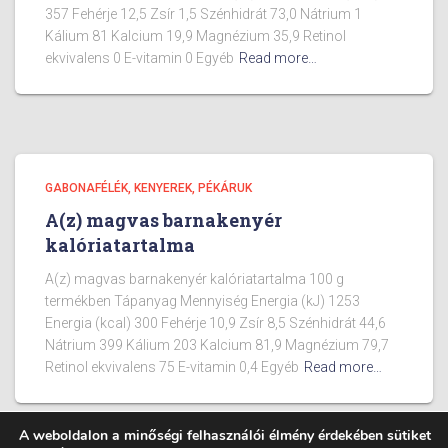
357 Fehérje 12,5 Zsír 1,5 Szénhidrát 73,0 Nátrium 1
Kálium 81 Kalcium 19,9 Magnézium 35,9 Retinol
ekvivalens 0 E-vitamin 0 Egyéb
Read more…
GABONAFÉLÉK, KENYEREK, PÉKÁRUK
A(z) magvas barnakenyér
kalóriatartalma
A(z) magvas barnakenyér kalóriatartalma 100 g
termékben Tápanyag Mennyiség Energia (kJ) 1253
Energia (kcal) 300 Fehérje 10,9 Zsír 8,5 Szénhidrát 44,6
Nátrium 399 Kálium 203 Kalcium 81,9 Magnézium 79,7
Retinol ekvivalens 75 E-vitamin 0,4 Egyéb
Read more…
A weboldalon a minőségi felhasználói élmény érdekében sütiket