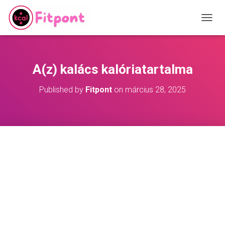
T
O
G
G
L
A(z) kalács kalóriatartalma
E
N
Published by
Fitpont
on
március 28, 2025
A
V
I
G
A
T
I
O
N