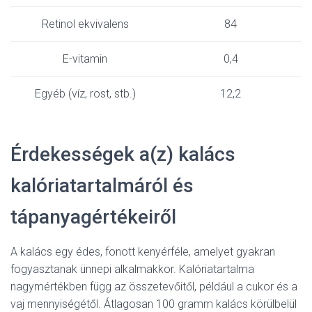
Retinol ekvivalens
84
E-vitamin
0,4
Egyéb (víz, rost, stb.)
12,2
Érdekességek a(z) kalács
kalóriatartalmáról és
tápanyagértékeiről
A kalács egy édes, fonott kenyérféle, amelyet gyakran
fogyasztanak ünnepi alkalmakkor. Kalóriatartalma
nagymértékben függ az összetevőitől, például a cukor és a
vaj mennyiségétől. Átlagosan 100 gramm kalács körülbelül