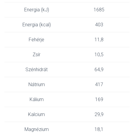
Energia (kJ)
1685
Energia (kcal)
403
Fehérje
11,8
Zsír
10,5
Szénhidrát
64,9
Nátrium
417
Kálium
169
Kalcium
29,9
Magnézium
18,1