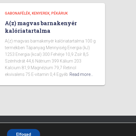
GABONAFÉLÉK, KENYEREK, PÉKÁRUK
A(z) magvas barnakenyér
kalóriatartalma
A(z) magvas barnakenyér kalóriatartalma 100 g
termékben Tápanyag Mennyiség Energia (kJ)
1253 Energia (kcal) 300 Fehérje 10,9 Zsír 8,5
Szénhidrát 44,6 Nátrium 399 Kálium 203
Kalcium 81,9 Magnézium 79,7 Retinol
ekvivalens 75 E-vitamin 0,4 Egyéb
Read more…
Fitpont - 2025 - Minden jog fenntartva.
Elfogad