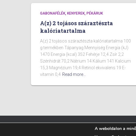
GABONAFÉLÉK, KENYEREK, PÉKÁRUK
A(z) 2 tojásos száraztészta
kalóriatartalma
A(z) 2 tojásos száraztészta kalóriatartalma 100
g termékben Tápanyag Mennyiség Energia (kJ)
1470 Energia (kcal) 352 Fehérje 12,4 Zsír 2,2
Szénhidrát 70,2 Nátrium 14 Kálium 141 Kalcium
15,3 Magnézium 19,4 Retinol ekvivalens 19 E-
vitamin 0,4
Read more…
A weboldalon a minős
BLOG
ÉTELEK KALÓRIA TARTALMA