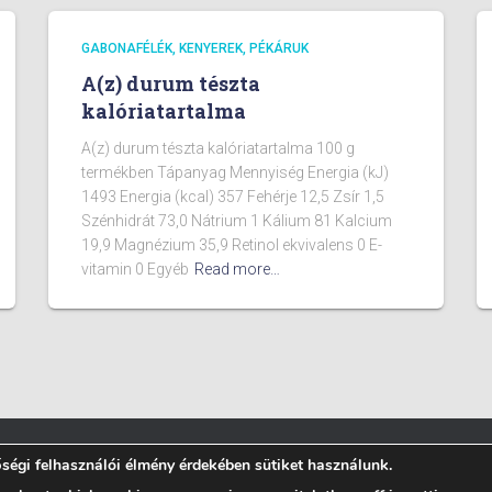
GABONAFÉLÉK, KENYEREK, PÉKÁRUK
A(z) durum tészta
kalóriatartalma
A(z) durum tészta kalóriatartalma 100 g
termékben Tápanyag Mennyiség Energia (kJ)
1493 Energia (kcal) 357 Fehérje 12,5 Zsír 1,5
Szénhidrát 73,0 Nátrium 1 Kálium 81 Kalcium
19,9 Magnézium 35,9 Retinol ekvivalens 0 E-
vitamin 0 Egyéb
Read more…
égi felhasználói élmény érdekében sütiket használunk.