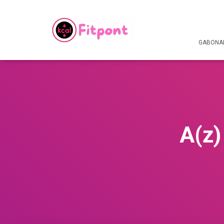
GABONAF
A(z)