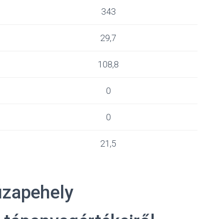
343
29,7
108,8
0
0
21,5
úzapehely