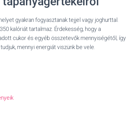
s tápanyagértékeiről
lyet gyakran fogyasztanak tejjel vagy joghurttal.
50 kalóriát tartalmaz. Érdekesség, hogy a
adott cukor és egyéb összetevők mennyiségétől, így
tudjuk, mennyi energiát viszünk be vele.
ényeik