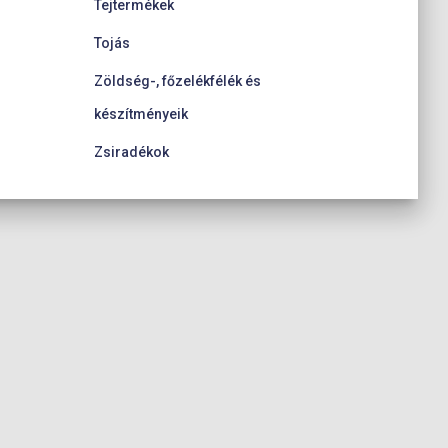
Tejtermékek
Tojás
Zöldség-, főzelékfélék és
készítményeik
Zsiradékok