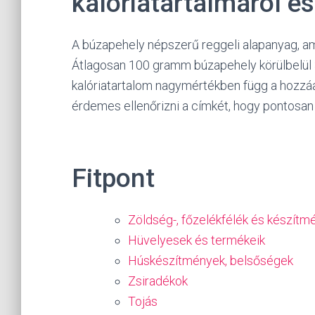
kalóriatartalmáról é
A búzapehely népszerű reggeli alapanyag, ame
Átlagosan 100 gramm búzapehely körülbelül 3
kalóriatartalom nagymértékben függ a hozzá
érdemes ellenőrizni a címkét, hogy pontosan 
Fitpont
Zöldség-, főzelékfélék és készítm
Hüvelyesek és termékeik
Húskészítmények, belsőségek
Zsiradékok
Tojás