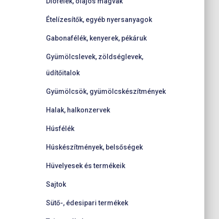
Diófélék, olajos magvak
Ételízesítők, egyéb nyersanyagok
Gabonafélék, kenyerek, pékáruk
Gyümölcslevek, zöldséglevek,
üdítőitalok
Gyümölcsök, gyümölcskészítmények
Halak, halkonzervek
Húsfélék
Húskészítmények, belsőségek
Hüvelyesek és termékeik
Sajtok
Sütő-, édesipari termékek