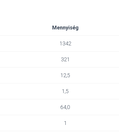
Mennyiség
1342
321
12,5
1,5
64,0
1