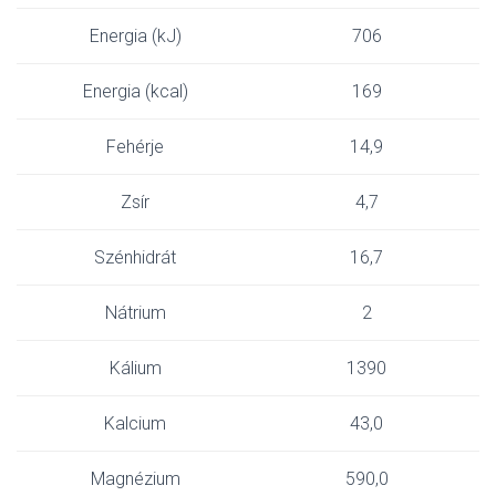
Energia (kJ)
706
Energia (kcal)
169
Fehérje
14,9
Zsír
4,7
Szénhidrát
16,7
Nátrium
2
Kálium
1390
Kalcium
43,0
Magnézium
590,0