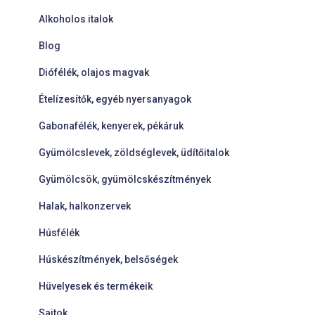
Alkoholos italok
Blog
Diófélék, olajos magvak
Ételízesítők, egyéb nyersanyagok
Gabonafélék, kenyerek, pékáruk
Gyümölcslevek, zöldséglevek, üdítőitalok
Gyümölcsök, gyümölcskészítmények
Halak, halkonzervek
Húsfélék
Húskészítmények, belsőségek
Hüvelyesek és termékeik
Sajtok