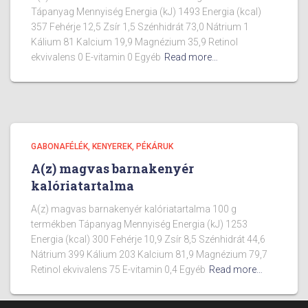
Tápanyag Mennyiség Energia (kJ) 1493 Energia (kcal)
357 Fehérje 12,5 Zsír 1,5 Szénhidrát 73,0 Nátrium 1
Kálium 81 Kalcium 19,9 Magnézium 35,9 Retinol
ekvivalens 0 E-vitamin 0 Egyéb
Read more…
GABONAFÉLÉK, KENYEREK, PÉKÁRUK
A(z) magvas barnakenyér
kalóriatartalma
A(z) magvas barnakenyér kalóriatartalma 100 g
termékben Tápanyag Mennyiség Energia (kJ) 1253
Energia (kcal) 300 Fehérje 10,9 Zsír 8,5 Szénhidrát 44,6
Nátrium 399 Kálium 203 Kalcium 81,9 Magnézium 79,7
Retinol ekvivalens 75 E-vitamin 0,4 Egyéb
Read more…