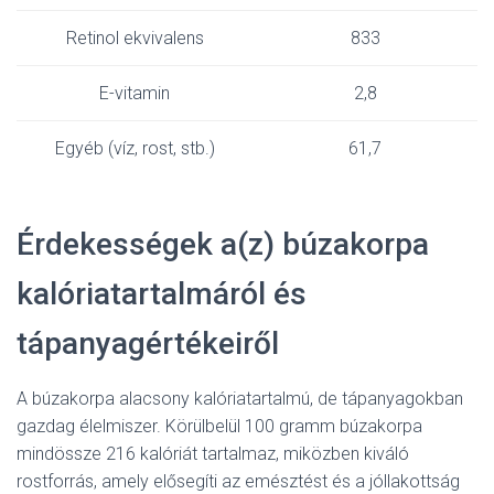
Retinol ekvivalens
833
E-vitamin
2,8
Egyéb (víz, rost, stb.)
61,7
Érdekességek a(z) búzakorpa
kalóriatartalmáról és
tápanyagértékeiről
A búzakorpa alacsony kalóriatartalmú, de tápanyagokban
gazdag élelmiszer. Körülbelül 100 gramm búzakorpa
mindössze 216 kalóriát tartalmaz, miközben kiváló
rostforrás, amely elősegíti az emésztést és a jóllakottság