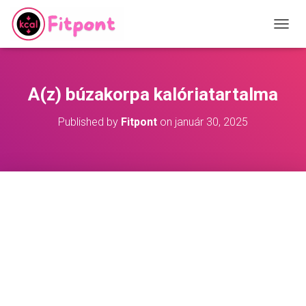
T
O
G
G
L
A(z) búzakorpa kalóriatartalma
E
N
Published by
Fitpont
on
január 30, 2025
A
V
I
G
A
T
I
O
N