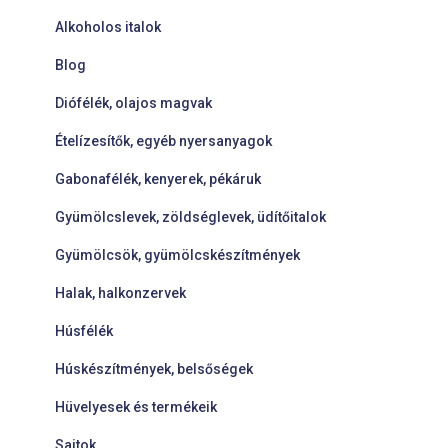
Alkoholos italok
Blog
Diófélék, olajos magvak
Ételízesítők, egyéb nyersanyagok
Gabonafélék, kenyerek, pékáruk
Gyümölcslevek, zöldséglevek, üdítőitalok
Gyümölcsök, gyümölcskészítmények
Halak, halkonzervek
Húsfélék
Húskészítmények, belsőségek
Hüvelyesek és termékeik
Sajtok