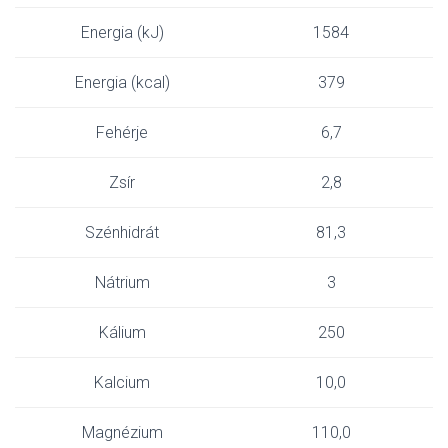
Energia (kJ)
1584
Energia (kcal)
379
Fehérje
6,7
Zsír
2,8
Szénhidrát
81,3
Nátrium
3
Kálium
250
Kalcium
10,0
Magnézium
110,0