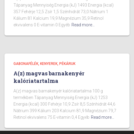
Tápanyag Mennyiség Energia (kJ) 1493 Energia (kcal)
357 Fehérje 12,5 Zsír 1,5 Szénhidrát 73,0 Nátrium 1
Kálium 81 Kalcium 19,9 Magnézium 35,9 Retinol
ekvivalens 0 E-vitamin 0 Egyéb
Read more…
GABONAFÉLÉK, KENYEREK, PÉKÁRUK
A(z) magvas barnakenyér
kalóriatartalma
A(z) magvas barnakenyér kalóriatartalma 100 g
termékben Tápanyag Mennyiség Energia (kJ) 1253
Energia (kcal) 300 Fehérje 10,9 Zsír 8,5 Szénhidrát 44,6
Nátrium 399 Kálium 203 Kalcium 81,9 Magnézium 79,7
Retinol ekvivalens 75 E-vitamin 0,4 Egyéb
Read more…