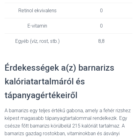
Retinol ekvivalens
0
E-vitamin
0
Egyéb (víz, rost, stb.)
8,8
Érdekességek a(z) barnarizs
kalóriatartalmáról és
tápanyagértékeiről
A barnarizs egy teljes értékű gabona, amely a fehér rizshez
képest magasabb tápanyagtartalommal rendelkezik. Egy
csésze főtt barnarizs körülbelül 215 kalóriát tartalmaz. A
barnarizs gazdag rostokban, vitaminokban és ásványi