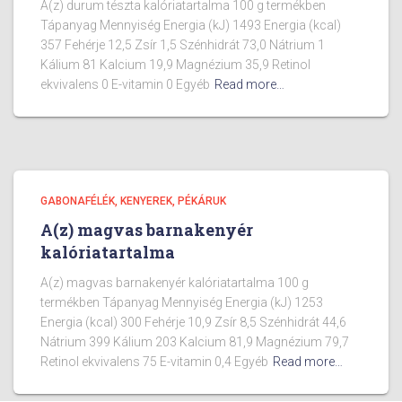
A(z) durum tészta kalóriatartalma 100 g termékben
Tápanyag Mennyiség Energia (kJ) 1493 Energia (kcal)
357 Fehérje 12,5 Zsír 1,5 Szénhidrát 73,0 Nátrium 1
Kálium 81 Kalcium 19,9 Magnézium 35,9 Retinol
ekvivalens 0 E-vitamin 0 Egyéb
Read more…
GABONAFÉLÉK, KENYEREK, PÉKÁRUK
A(z) magvas barnakenyér
kalóriatartalma
A(z) magvas barnakenyér kalóriatartalma 100 g
termékben Tápanyag Mennyiség Energia (kJ) 1253
Energia (kcal) 300 Fehérje 10,9 Zsír 8,5 Szénhidrát 44,6
Nátrium 399 Kálium 203 Kalcium 81,9 Magnézium 79,7
Retinol ekvivalens 75 E-vitamin 0,4 Egyéb
Read more…