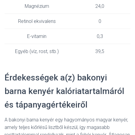
Magnézium
24,0
Retinol ekvivalens
0
E-vitamin
0,3
Egyéb (víz, rost, stb.)
39,5
Érdekességek a(z) bakonyi
barna kenyér kalóriatartalmáról
és tápanyagértékeiről
A bakonyi barna kenyér egy hagyományos magyar kenyér,
amely teljes kiőrlésű lisztből készül, így magasabb
rosttartalommal rendelkezik, mint a fehér kenyér. Átlagosan