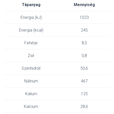
Tápanyag
Mennyiség
Energia (kJ)
1023
Energia (kcal)
245
Fehérje
8,5
Zsír
0,8
Szénhidrát
50,6
Nátrium
467
Kálium
125
Kalcium
28,6