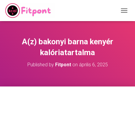
T
O
G
G
L
A(z) bakonyi barna kenyér
E
N
kalóriatartalma
A
V
Published by
Fitpont
on
április 6, 2025
I
G
A
T
I
O
N