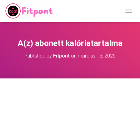
T
O
G
G
L
A(z) abonett kalóriatartalma
E
N
Published by
Fitpont
on
március 16, 2025
A
V
I
G
A
T
I
O
N