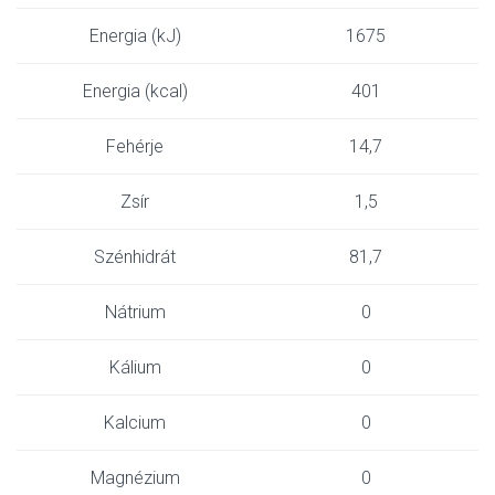
Energia (kJ)
1675
Energia (kcal)
401
Fehérje
14,7
Zsír
1,5
Szénhidrát
81,7
Nátrium
0
Kálium
0
Kalcium
0
Magnézium
0