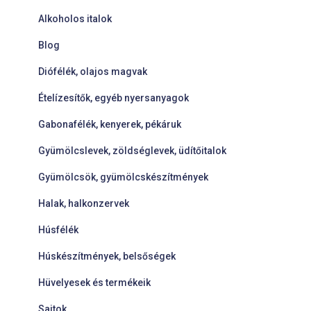
Alkoholos italok
Blog
Diófélék, olajos magvak
Ételízesítők, egyéb nyersanyagok
Gabonafélék, kenyerek, pékáruk
Gyümölcslevek, zöldséglevek, üdítőitalok
Gyümölcsök, gyümölcskészítmények
Halak, halkonzervek
Húsfélék
Húskészítmények, belsőségek
Hüvelyesek és termékeik
Sajtok