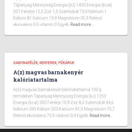
Tápanyag Mennyiség Energia (kJ) 1493 Energia (kcal)
357 Fehérje 12,5 Zsír 1,5 Szénhidrát 73,0 Nátrium 1
Kálium 81 Kalcium 19,9 Magnézium 35,9 Retinol
ekvivalens 0 E-vitamin 0 Egyéb
Read more…
GABONAFÉLÉK, KENYEREK, PÉKÁRUK
A(z) magvas barnakenyér
kalóriatartalma
A(z) magvas barnakenyér kalóriatartalma 100 g
termékben Tápanyag Mennyiség Energia (kJ) 1253
Energia (kcal) 300 Fehérje 10,9 Zsír 8,5 Szénhidrát 44,6
Nátrium 399 Kálium 203 Kalcium 81,9 Magnézium 79,7
Retinol ekvivalens 75 E-vitamin 0,4 Egyéb
Read more…