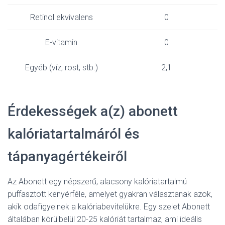
Retinol ekvivalens
0
E-vitamin
0
Egyéb (víz, rost, stb.)
2,1
Érdekességek a(z) abonett
kalóriatartalmáról és
tápanyagértékeiről
Az Abonett egy népszerű, alacsony kalóriatartalmú
puffasztott kenyérféle, amelyet gyakran választanak azok,
akik odafigyelnek a kalóriabevitelükre. Egy szelet Abonett
általában körülbelül 20-25 kalóriát tartalmaz, ami ideális