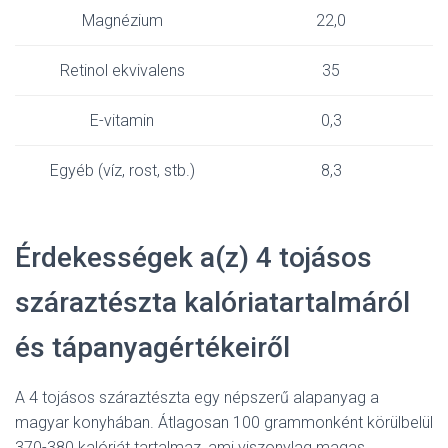
Magnézium
22,0
Retinol ekvivalens
35
E-vitamin
0,3
Egyéb (víz, rost, stb.)
8,3
Érdekességek a(z) 4 tojásos
száraztészta kalóriatartalmáról
és tápanyagértékeiről
A 4 tojásos száraztészta egy népszerű alapanyag a
magyar konyhában. Átlagosan 100 grammonként körülbelül
370-380 kalóriát tartalmaz, ami viszonylag magas