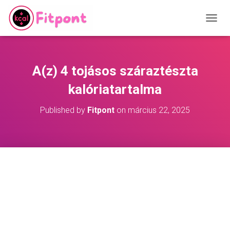
T
O
G
G
L
A(z) 4 tojásos száraztészta
E
N
kalóriatartalma
A
V
Published by
Fitpont
on
március 22, 2025
I
G
A
T
I
O
N