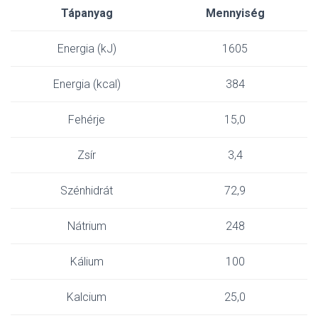
Tápanyag
Mennyiség
Energia (kJ)
1605
Energia (kcal)
384
Fehérje
15,0
Zsír
3,4
Szénhidrát
72,9
Nátrium
248
Kálium
100
Kalcium
25,0