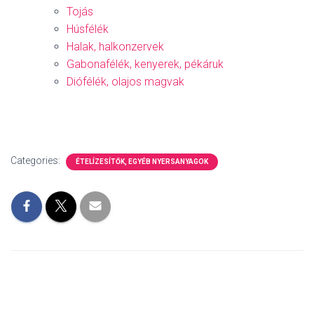
Tojás
Húsfélék
Halak, halkonzervek
Gabonafélék, kenyerek, pékáruk
Diófélék, olajos magvak
Categories:
ÉTELÍZESÍTŐK, EGYÉB NYERSANYAGOK