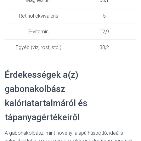
Magnézium
50,1
Retinol ekvivalens
5
E-vitamin
12,9
Egyéb (víz, rost, stb.)
38,2
Érdekességek a(z)
gabonakolbász
kalóriatartalmáról és
tápanyagértékeiről
A gabonakolbász, mint növényi alapú húspótló, ideális
választás lehet azok számára, akik csökkenteni szeretnék