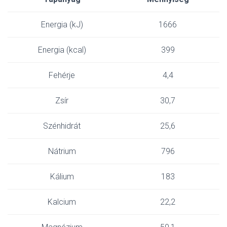
Energia (kJ)
1666
Energia (kcal)
399
Fehérje
4,4
Zsír
30,7
Szénhidrát
25,6
Nátrium
796
Kálium
183
Kalcium
22,2