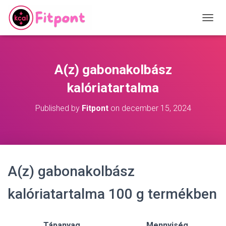
T
O
G
G
L
A(z) gabonakolbász
E
N
kalóriatartalma
A
V
Published by
Fitpont
on
december 15, 2024
I
G
A
T
I
O
A(z) gabonakolbász
N
kalóriatartalma 100 g termékben
Tápanyag
Mennyiség