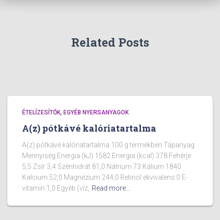
Related Posts
ÉTELÍZESÍTŐK, EGYÉB NYERSANYAGOK
A(z) pótkávé kalóriatartalma
A(z) pótkávé kalóriatartalma 100 g termékben Tápanyag
Mennyiség Energia (kJ) 1582 Energia (kcal) 378 Fehérje
5,5 Zsír 3,4 Szénhidrát 81,0 Nátrium 73 Kálium 1840
Kalcium 52,0 Magnézium 244,0 Retinol ekvivalens 0 E-
vitamin 1,0 Egyéb (víz,
Read more…