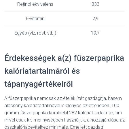
Retinol ekvivalens
333
E-vitamin
2,9
Egyéb (víz, rost, stb.)
19,7
Érdekességek a(z) fűszerpaprika
kalóriatartalmáról és
tápanyagértékeiről
A fűszerpaprika nemcsak az ételek ízét gazdagítja, hanem
alacsony kalóriatartalmával is előnyös az étrendben. 100
gramm fűszerpaprika körülbelül 282 kalóriát tartalmaz, ám
mivel csak kis mennyiségben használjuk, a hozzájárulása az
összkalóriabevitelhez minimális. Emellett gazdag