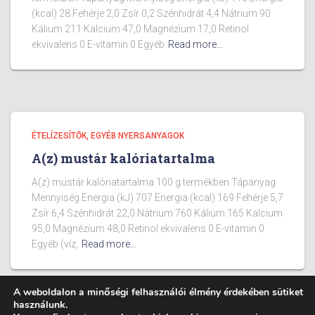
(kcal) 28 Fehérje 2,0 Zsír 0,2 Szénhidrát 4,4 Nátrium 90
Kálium 211 Kalcium 47,0 Magnézium 17,0 Retinol
ekvivalens 0 E-vitamin 0 Egyéb
Read more…
ÉTELÍZESÍTŐK, EGYÉB NYERSANYAGOK
A(z) mustár kalóriatartalma
A(z) mustár kalóriatartalma 100 g termékben Tápanyag
Mennyiség Energia (kJ) 707 Energia (kcal) 169 Fehérje 5,7
Zsír 6,4 Szénhidrát 22,0 Nátrium 760 Kálium 165 Kalcium
95,0 Magnézium 48,0 Retinol ekvivalens 0 E-vitamin 0
Egyéb (víz,
Read more…
A weboldalon a minőségi felhasználói élmény érdekében sütiket
használunk.