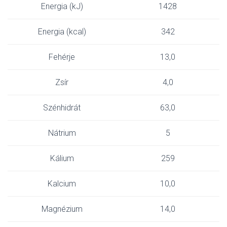
Energia (kJ)
1428
Energia (kcal)
342
Fehérje
13,0
Zsír
4,0
Szénhidrát
63,0
Nátrium
5
Kálium
259
Kalcium
10,0
Magnézium
14,0