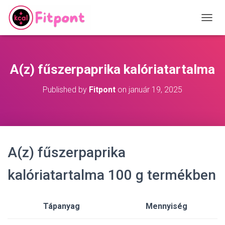
T
O
G
G
L
A(z) fűszerpaprika kalóriatartalma
E
N
Published by
Fitpont
on
január 19, 2025
A
V
I
G
A
T
A(z) fűszerpaprika
I
O
N
kalóriatartalma 100 g termékben
Tápanyag
Mennyiség