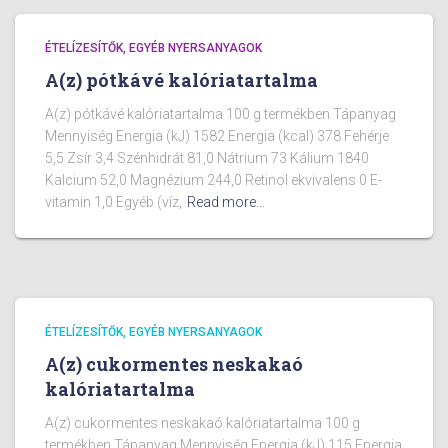
ÉTELÍZESÍTŐK, EGYÉB NYERSANYAGOK
A(z) pótkávé kalóriatartalma
A(z) pótkávé kalóriatartalma 100 g termékben Tápanyag
Mennyiség Energia (kJ) 1582 Energia (kcal) 378 Fehérje
5,5 Zsír 3,4 Szénhidrát 81,0 Nátrium 73 Kálium 1840
Kalcium 52,0 Magnézium 244,0 Retinol ekvivalens 0 E-
vitamin 1,0 Egyéb (víz,
Read more…
ÉTELÍZESÍTŐK, EGYÉB NYERSANYAGOK
A(z) cukormentes neskakaó
kalóriatartalma
A(z) cukormentes neskakaó kalóriatartalma 100 g
termékben Tápanyag Mennyiség Energia (kJ) 115 Energia