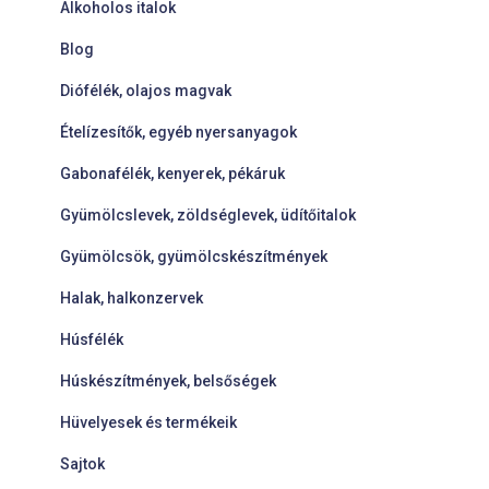
Alkoholos italok
Blog
Diófélék, olajos magvak
Ételízesítők, egyéb nyersanyagok
Gabonafélék, kenyerek, pékáruk
Gyümölcslevek, zöldséglevek, üdítőitalok
Gyümölcsök, gyümölcskészítmények
Halak, halkonzervek
Húsfélék
Húskészítmények, belsőségek
Hüvelyesek és termékeik
Sajtok