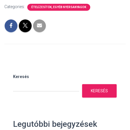
Categories:
ÉTELÍZESÍTŐK, EGYÉB NYERSANYAGOK
Keresés
KERESÉS
Legutóbbi bejegyzések