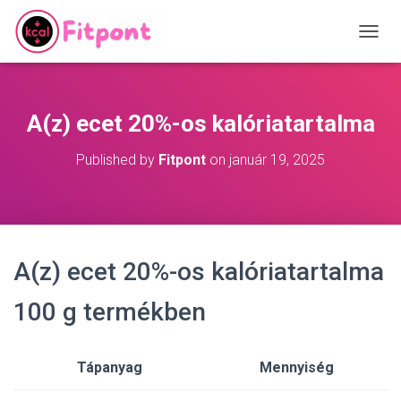
T
O
G
G
L
A(z) ecet 20%-os kalóriatartalma
E
N
Published by
Fitpont
on
január 19, 2025
A
V
I
G
A
T
A(z) ecet 20%-os kalóriatartalma
I
O
N
100 g termékben
Tápanyag
Mennyiség