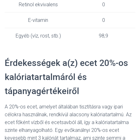
Retinol ekvivalens
0
E-vitamin
0
Egyéb (víz, rost, stb.)
98,9
Érdekességek a(z) ecet 20%-os
kalóriatartalmáról és
tápanyagértékeiről
A 20%-os ecet, amelyet általában tisztításra vagy ipari
célokra használnak, rendkívül alacsony kalóriatartalmú. Az
ecet főként vízből és ecetsavból áll, így a kalóriatartalma
szinte elhanyagolható. Egy evőkanálnyi 20%-os ecet
kevesebb mint 3 kalóriát tartalmaz, ami szinte semmi a