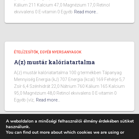
Kálium 211 Kalcium 47,0 Magnézium 17,0 Retinol
ekvivalens 0 E-vitamin 0 Egyéb
Read more…
ÉTELÍZESÍTŐK, EGYÉB NYERSANYAGOK
A(z) mustár kalóriatartalma
A(z) mustár kalóriatartalma 100 g termékben Tápanyag
Mennyiség Energia (kJ) 707 Energia (kcal) 169 Fehérje 5,7
Zsír 6,4 Szénhidrát 22,0 Nátrium 760 Kálium 165 Kalcium
95,0 Magnézium 48,0 Retinol ekvivalens 0 E-vitamin 0
Egyéb (víz,
Read more…
A weboldalon a minőségi felhasználói élmény érdekében sütiket
használunk.
You can find out more about which cookies we are using or
BLOG
ÉTELEK KALÓRIA TARTALMA