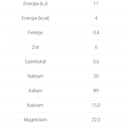
Energia (kJ)
17
Energia (kcal)
4
Fehérje
0,4
Zsír
0
Szénhidrát
0,6
Nátrium
20
Kálium
89
Kalcium
15,0
Magnézium
22,0