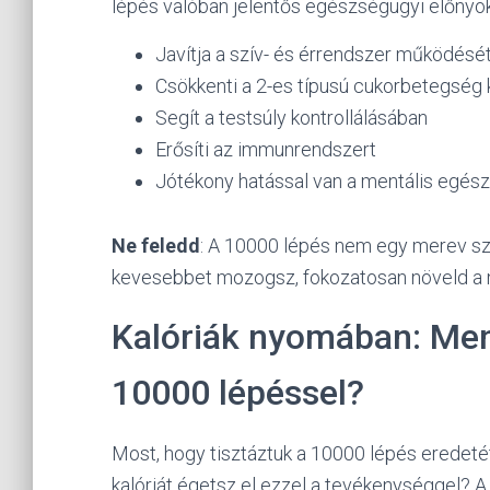
lépés valóban jelentős egészségügyi előnyökk
Javítja a szív- és érrendszer működésé
Csökkenti a 2-es típusú cukorbetegség
Segít a testsúly kontrollálásában
Erősíti az immunrendszert
Jótékony hatással van a mentális egés
Ne feledd
: A 10000 lépés nem egy merev sza
kevesebbet mozogsz, fokozatosan növeld a 
Kalóriák nyomában: Menn
10000 lépéssel?
Most, hogy tisztáztuk a 10000 lépés eredetét
kalóriát égetsz el ezzel a tevékenységgel? 