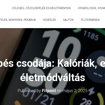
ZÖLDSÉG-, FŐZELÉKFÉLÉK ÉS KÉSZÍTMÉNYEIK
GYÜMÖLCSÖK, GYÜM
ÉLÉK, KENYEREK, PÉKÁRUK
HÚSFÉLÉK
SAJTOK
TEJTERMÉKEK
és csodája: Kalóriák,
életmódváltás
Published by
Fitpont
on
május 2, 2025