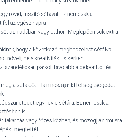
 napirendedbe. Íme néhány kreatív ötlet:
egy rövid, frissítő sétával. Ez nemcsak a
 fel az egész napra.
csőt az irodában vagy otthon. Meglepően sok extra
gáidnak, hogy a következő megbeszélést sétálva
növeli, de a kreativitást is serkenti.
z, szándékosan parkolj távolabb a célponttól, és
 meg a sétaidőt. Ha nincs, ajánld fel segítségedet
k.
ebédszünetedet egy rövid sétára. Ez nemcsak a
ztésben is.
ét takarítás vagy főzés közben, és mozogj a ritmusra.
épést megtettél.