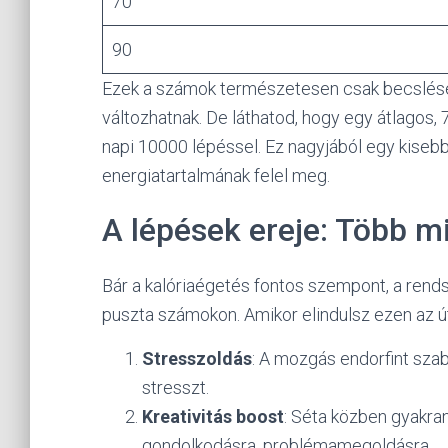
70
90
Ezek a számok természetesen csak becslések
változhatnak. De láthatod, hogy egy átlagos, 
napi 10000 lépéssel. Ez nagyjából egy kiseb
energiatartalmának felel meg.
A lépések ereje: Több m
Bár a kalóriaégetés fontos szempont, a rend
puszta számokon. Amikor elindulsz ezen az úto
Stresszoldás
: A mozgás endorfint szaba
stresszt.
Kreativitás boost
: Séta közben gyakran
gondolkodásra, problémamegoldásra.