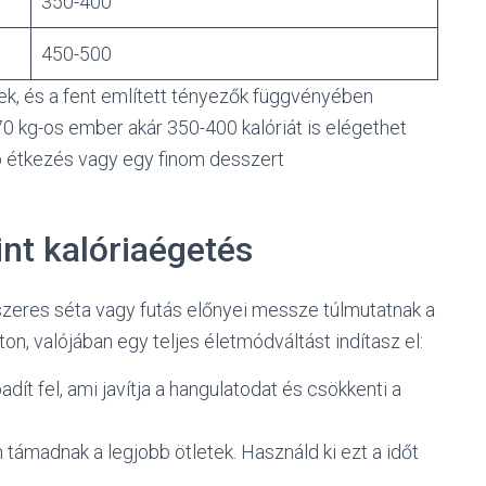
350-400
450-500
, és a fent említett tényezők függvényében
70 kg-os ember akár 350-400 kalóriát is elégethet
b étkezés vagy egy finom desszert
int kalóriaégetés
szeres séta vagy futás előnyei messze túlmutatnak a
n, valójában egy teljes életmódváltást indítasz el:
dít fel, ami javítja a hangulatodat és csökkenti a
 támadnak a legjobb ötletek. Használd ki ezt a időt