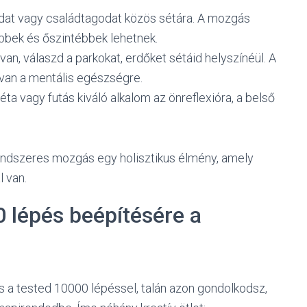
dat vagy családtagodat közös sétára. A mozgás
bbek és őszintébbek lehetnek.
van, válaszd a parkokat, erdőket sétáid helyszínéül. A
 van a mentális egészségre.
éta vagy futás kiváló alkalom az önreflexióra, a belső
 rendszeres mozgás egy holisztikus élmény, amely
 van.
0 lépés beépítésére a
 a tested 10000 lépéssel, talán azon gondolkodsz,