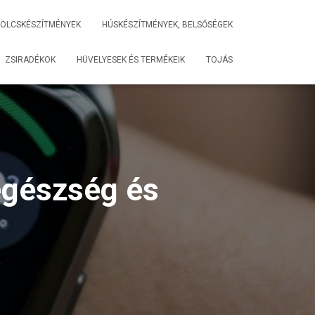
ÖLCSKÉSZÍTMÉNYEK
HÚSKÉSZÍTMÉNYEK, BELSŐSÉGEK
ZSIRADÉKOK
HÜVELYESEK ÉS TERMÉKEIK
TOJÁS
 egészség és