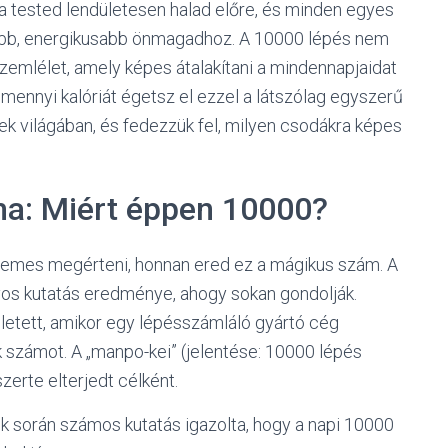
 a tested lendületesen halad előre, és minden egyes
ebb, energikusabb önmagadhoz. A 10000 lépés nem
emlélet, amely képes átalakítani a mindennapjaidat
mennyi kalóriát égetsz el ezzel a látszólag egyszerű
ek világában, és fedezzük fel, milyen csodákra képes
a: Miért éppen 10000?
rdemes megérteni, honnan ered ez a mágikus szám. A
s kutatás eredménye, ahogy sokan gondolják.
letett, amikor egy lépésszámláló gyártó cég
számot. A „manpo-kei” (jelentése: 10000 lépés
zerte elterjedt célként.
 során számos kutatás igazolta, hogy a napi 10000