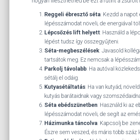
hogyan illeszthetnéd be ezt a rutint a zsúfolt
Reggeli ébresztő séta
: Kezdd a napot 
lépésszámodat növeli, de energiával tölt
Lépcsőzés lift helyett
: Használd a lép
lépést tudsz így összegyűjteni.
Séta-megbeszélések
: Javasold kollé
tartsátok meg. Ez nemcsak a lépésszámot 
Parkolj távolabb
: Ha autóval közlekeds
sétálj el odáig.
Kutyasétáltatás
: Ha van kutyád, növeld
kutyás barátaidnak vagy szomszédaidna
Séta ebédszünetben
: Használd ki az 
lépésszámodat növeli, de segít az emés
Házimunka táncolva
: Kapcsolj be zen
Észre sem veszed, és máris több száz l