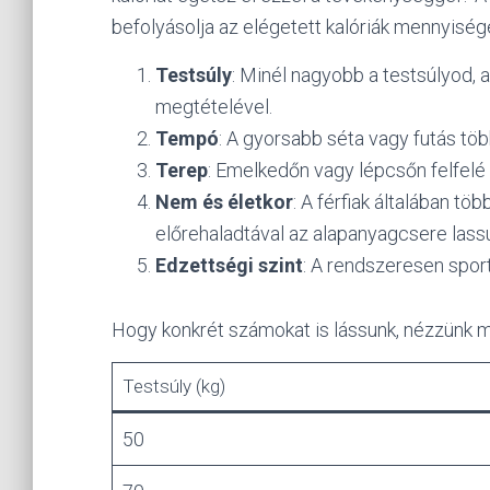
befolyásolja az elégetett kalóriák mennyiség
Testsúly
: Minél nagyobb a testsúlyod, 
megtételével.
Tempó
: A gyorsabb séta vagy futás több
Terep
: Emelkedőn vagy lépcsőn felfelé 
Nem és életkor
: A férfiak általában töb
előrehaladtával az alapanyagcsere lassu
Edzettségi szint
: A rendszeresen spor
Hogy konkrét számokat is lássunk, nézzünk m
Testsúly (kg)
50