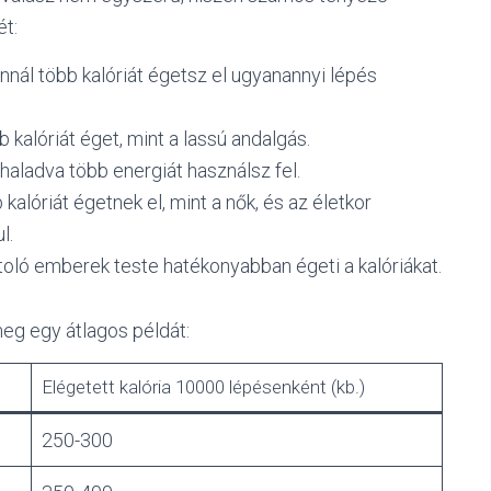
ét:
annál több kalóriát égetsz el ugyanannyi lépés
 kalóriát éget, mint a lassú andalgás.
haladva több energiát használsz fel.
b kalóriát égetnek el, mint a nők, és az életkor
l.
toló emberek teste hatékonyabban égeti a kalóriákat.
eg egy átlagos példát:
Elégetett kalória 10000 lépésenként (kb.)
250-300