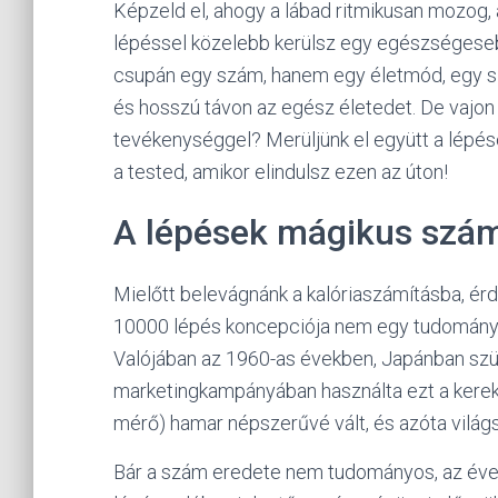
Képzeld el, ahogy a lábad ritmikusan mozog,
lépéssel közelebb kerülsz egy egészséges
csupán egy szám, hanem egy életmód, egy sz
és hosszú távon az egész életedet. De vajon 
tevékenységgel? Merüljünk el együtt a lépés
a tested, amikor elindulsz ezen az úton!
A lépések mágikus szám
Mielőtt belevágnánk a kalóriaszámításba, é
10000 lépés koncepciója nem egy tudományo
Valójában az 1960-as években, Japánban szü
marketingkampányában használta ezt a kerek 
mérő) hamar népszerűvé vált, és azóta világs
Bár a szám eredete nem tudományos, az évek