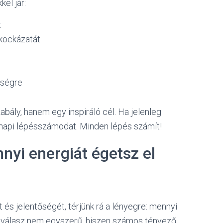
el jár:
t
 kockázatát
zségre
bály, hanem egy inspiráló cél. Ha jelenleg
napi lépésszámodat. Minden lépés számít!
yi energiát égetsz el
 és jelentőségét, térjünk rá a lényegre: mennyi
A válasz nem egyszerű, hiszen számos tényező